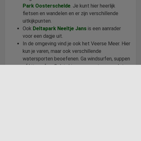
Park Oosterschelde
. Je kunt hier heerlijk
fietsen en wandelen en er zijn verschillende
uitkijkpunten.
Ook
Deltapark Neeltje Jans
is een aanrader
voor een dagje uit.
In de omgeving vind je ook het Veerse Meer. Hier
kun je varen, maar ook verschillende
watersporten beoefenen. Ga windsurfen, suppen
of kitesurfen. Ook is hier een groot aquapark te
vinden.
Wifi
Kinderen toegestaan