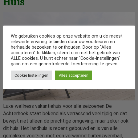
Huis
We gebruiken cookies op onze website om u de meest
relevante ervaring te bieden door uw voorkeuren en
herhaalde bezoeken te onthouden. Door op "Alles
accepteren" te klikken, stemt u in met het gebruik van
ALLE cookies. U kunt echter naar "Cookie-instellingen"
gaan om een gecontroleerde toestemming te geven.
Cookie Instellingen
Alles accepteren
Luxe wellness vakantiehuis voor alle seizoenen De
Achterhoek staat bekend als verrassend veelzijdig en dat
bewijst niet alleen de prachtige omgeving, maar zeker ook
dit huis. Het landhuis is recent gebouwd en is van alle
gemakken voorzien met een verwarmd buitenzwembad,