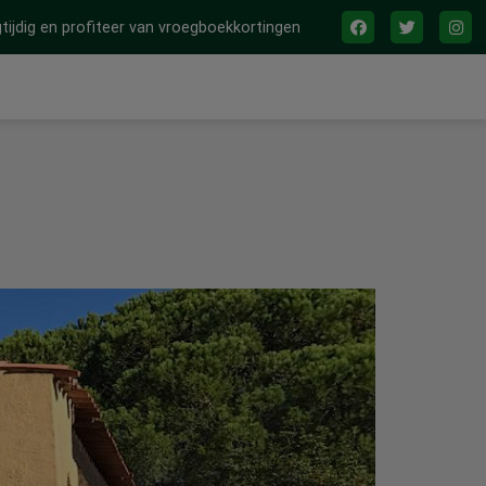
tijdig en profiteer van vroegboekkortingen