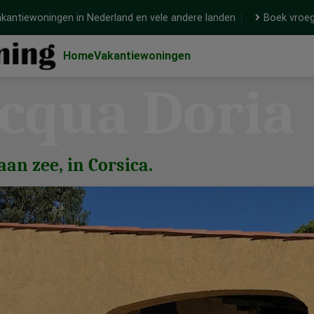
kantiewoningen in Nederland en vele andere landen
Boek vroeg
Home
Vakantiewoningen
cqua Doria
an zee, in Corsica.