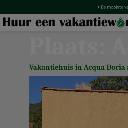
De mooiste va
Plaats:
A
Vakantiehuis in Acqua Doria a