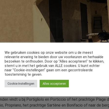
We gebruiken cookies op onze website om u de meest
relevante ervaring te bieden door uw voorkeuren en herhaalde
bezoeken te onthouden. Door op "Alles accepteren" te klikken,
stemt u in met het gebruik van ALLE cookies. U kunt echter
naar "Cookie-instellingen" gaan om een gecontroleerde
toestemming te geven.
rein, direct aan zee gelegen. Op ca 50 meter van deze vakantiewo
Cookie Instellingen
Alles accepteren
eniet u een schitterend uitzicht over de zee en de omringende ber
 prachtige steden Ajaccio en Propriano. Het huis is een paradij
randen vindt u bij Portigliolo en Porticcio of het prachtige Plage
io, Propriano, het prachtige Sartène en Bonifacio of naar de ber