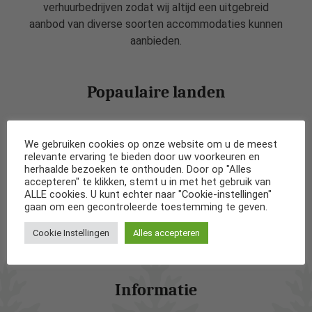
verhuurbedrijven zodat wij altijd een uitgebreid
aanbod van diverse soorten accommodaties kunnen
aanbieden.
Popaulaire landen
Vakantiehuizen in Nederland
We gebruiken cookies op onze website om u de meest
relevante ervaring te bieden door uw voorkeuren en
Vakantiehuizen in België
herhaalde bezoeken te onthouden. Door op "Alles
accepteren" te klikken, stemt u in met het gebruik van
ALLE cookies. U kunt echter naar "Cookie-instellingen"
Vakantiehuizen in Frankrijk
gaan om een gecontroleerde toestemming te geven.
Cookie Instellingen
Alles accepteren
Vakantiehuizen in Spanje
Informatie