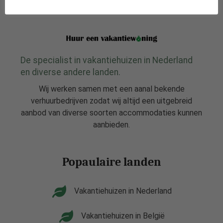
De specialist in vakantiehuizen in Nederland
en diverse andere landen.
Wij werken samen met een aanal bekende
verhuurbedrijven zodat wij altijd een uitgebreid
aanbod van diverse soorten accommodaties kunnen
aanbieden.
Popaulaire landen
Vakantiehuizen in Nederland
Vakantiehuizen in België