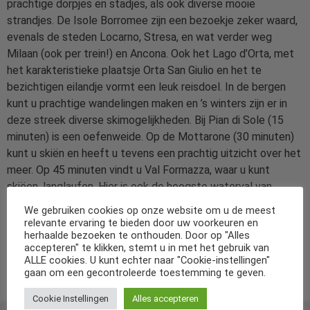
prachtige dorpjes en stadjes, als ook diverse mooie
strandjes. De Isole Borromee zijn een bezoekje zeker waard,
evenals de steden Locarno, Stresa, en wat verder weg
Milaan (ook per trein!) en Ancona. Ook het Lago d’Orta, met
het karakteristieke plaatsje Orta San Giulio en het te
bezichtigen eilandje vormt een leuk reisdoel. In de bergen
kunt u prachtige wandelingen maken en ’s winters zijn er in
deze streek diverse skimogelijkheden. Bij Pian di Sole (15
minuten) is een oefenweide. Op de Mottarone (30 minuten)
kunt u skiën en heeft u tevens een prachtig uitzicht over het
meer. Op 45 minuten vindt u Val Formazza, waar u kunt
skiëen, langlaufen. Hier is ook de hoogste waterval van
Europa (’s winters is deze vaak bevroren) en thermische
We gebruiken cookies op onze website om u de meest
baden. Op de Monte Rosa (60 minuten) kunt u zowel ’s
relevante ervaring te bieden door uw voorkeuren en
herhaalde bezoeken te onthouden. Door op "Alles
zomers als ’s winters skiën. Met de kabelbaan bereikt u de
accepteren" te klikken, stemt u in met het gebruik van
top van de Monte Rosa, vanwaar u een adembenemend
ALLE cookies. U kunt echter naar "Cookie-instellingen"
uitzicht over de besneeuwde bergtoppen van de Alpen
gaan om een gecontroleerde toestemming te geven.
heeft.
Cookie Instellingen
Alles accepteren