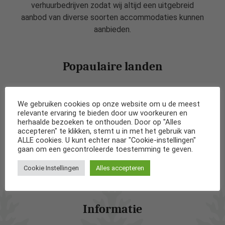
verhuurbedrijven zodat wij altijd een uitgebreid
aanbod van diverse soorten accommodaties kunnen
aanbieden.
Popaulaire landen
Vakantiehuizen in Nederland
We gebruiken cookies op onze website om u de meest
relevante ervaring te bieden door uw voorkeuren en
Vakantiehuizen in België
herhaalde bezoeken te onthouden. Door op "Alles
accepteren" te klikken, stemt u in met het gebruik van
ALLE cookies. U kunt echter naar "Cookie-instellingen"
Vakantiehuizen in Frankrijk
gaan om een gecontroleerde toestemming te geven.
Cookie Instellingen
Alles accepteren
Vakantiehuizen in Spanje
Informatie