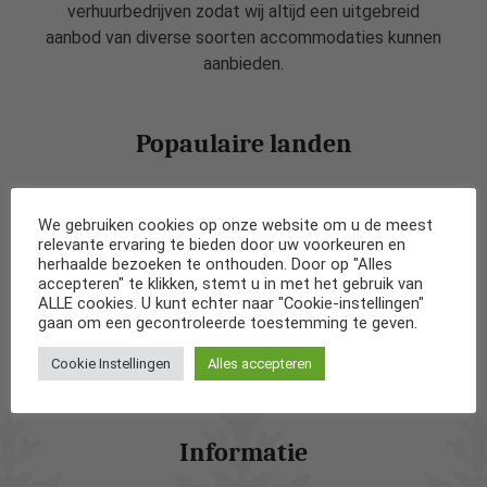
verhuurbedrijven zodat wij altijd een uitgebreid
aanbod van diverse soorten accommodaties kunnen
aanbieden.
Popaulaire landen
Vakantiehuizen in Nederland
We gebruiken cookies op onze website om u de meest
relevante ervaring te bieden door uw voorkeuren en
Vakantiehuizen in België
herhaalde bezoeken te onthouden. Door op "Alles
accepteren" te klikken, stemt u in met het gebruik van
ALLE cookies. U kunt echter naar "Cookie-instellingen"
Vakantiehuizen in Frankrijk
gaan om een gecontroleerde toestemming te geven.
Cookie Instellingen
Alles accepteren
Vakantiehuizen in Spanje
Informatie