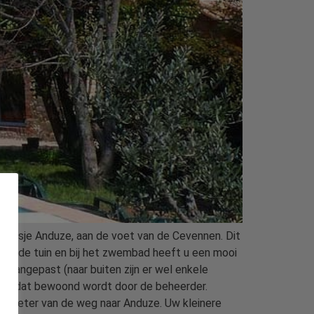
laatsje Anduze, aan de voet van de Cevennen. Dit
p. In de tuin en bij het zwembad heeft u een mooi
 aangepast (naar buiten zijn er wel enkele
ment dat bewoond wordt door de beheerder.
 50 meter van de weg naar Anduze. Uw kleinere