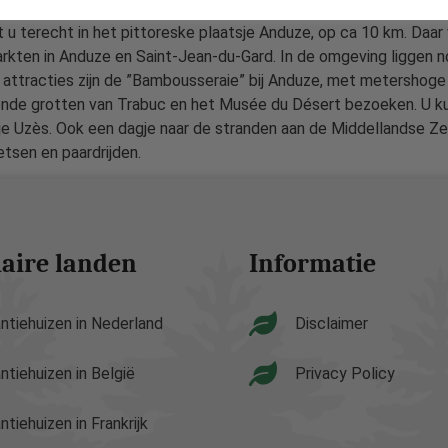
l op een paar honderd van het huis (ook verkoop van brood), ee
t u terecht in het pittoreske plaatsje Anduze, op ca 10 km. Daar 
markten in Anduze en Saint-Jean-du-Gard. In de omgeving liggen no
e attracties zijn de ”Bambousseraie” bij Anduze, met metershog
ekende grotten van Trabuc en het Musée du Désert bezoeken. U k
dje Uzès. Ook een dagje naar de stranden aan de Middellandse Z
tsen en paardrijden.
aire landen
Informatie
ntiehuizen in Nederland
Disclaimer
ntiehuizen in België
Privacy Policy
ntiehuizen in Frankrijk