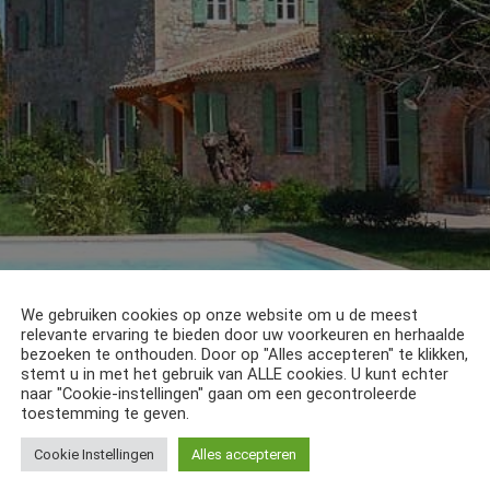
We gebruiken cookies op onze website om u de meest
relevante ervaring te bieden door uw voorkeuren en herhaalde
bezoeken te onthouden. Door op "Alles accepteren" te klikken,
Cardet in de Languedoc, op ca.10 kilometer van het prachtige p
stemt u in met het gebruik van ALLE cookies. U kunt echter
naar "Cookie-instellingen" gaan om een gecontroleerde
richte vakantiehuis is de voormalige wijncoöperatie van het dor
toestemming te geven.
a brede deuren toegang tot de meeste ruimtes en één badkamer is
ng en het zwembad bevindt zich op de eerste etage een apparte
Cookie Instellingen
Alles accepteren
de huurders. Het huis is omringd door wijngaarden en ligt op ca.