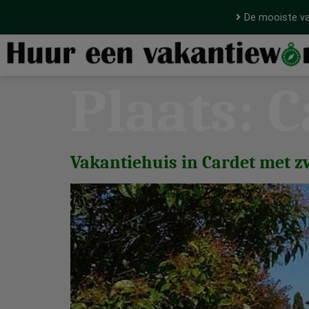
De mooiste va
Plaats:
C
Vakantiehuis in Cardet met 