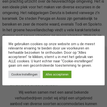
een prachtig uitzicht over de heuvelachtige omgeving. Het is
een ideale plek voor het maken van diverse excursies in de
omgeving. Het nabijgelegen Deruta is bekend vanwege z’n
keramiek. De steden Perugia en Assisi zijn gemakkelijk te
bereiken en zeer de moeite waard, evenals Todi en Spoleto.
In het groene heuvellandschap vindt u vele karakteristieke
dorpjes met nauwe straatjes en mooie pleintjes. Winkels en
diverse voorzieningen vindt u binnen een straal van 6-9 km.
We gebruiken cookies op onze website om u de meest
relevante ervaring te bieden door uw voorkeuren en
herhaalde bezoeken te onthouden. Door op "Alles
accepteren" te klikken, stemt u in met het gebruik van
ALLE cookies. U kunt echter naar "Cookie-instellingen"
gaan om een gecontroleerde toestemming te geven.
Cookie Instellingen
Alles accepteren
De specialist in vakantiehuizen in Nederland
en diverse andere landen.
Wij werken samen met een aanal bekende
verhuurbedrijven zodat wij altijd een uitgebreid
aanbod van diverse soorten accommodaties kunnen