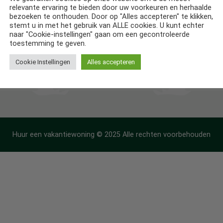
relevante ervaring te bieden door uw voorkeuren en herhaalde
ntiehuizen in Frankrijk
bezoeken te onthouden. Door op "Alles accepteren" te klikken,
stemt u in met het gebruik van ALLE cookies. U kunt echter
ntiehuizen in Spanje
naar "Cookie-instellingen" gaan om een gecontroleerde
toestemming te geven.
Cookie Instellingen
Alles accepteren
Huur een vakantiewoning © 2025 Alle rechten voorbehouden