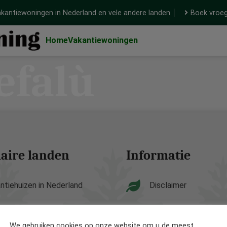
kantiewoningen in Nederland en vele andere landen
Boek vroeg
Home
Vakantiewoningen
efalù
aire landen
Informatie
ntiehuizen in Nederland
Disclaimer
ntiehuizen in België
Privacy Policy
We gebruiken cookies op onze website om u de meest