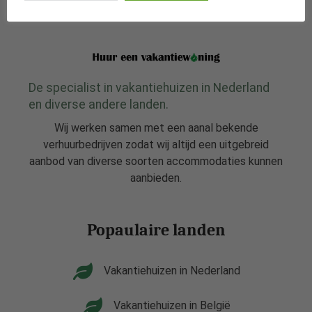
De specialist in vakantiehuizen in Nederland
en diverse andere landen.
Wij werken samen met een aanal bekende
verhuurbedrijven zodat wij altijd een uitgebreid
aanbod van diverse soorten accommodaties kunnen
aanbieden.
Popaulaire landen
Vakantiehuizen in Nederland
Vakantiehuizen in België