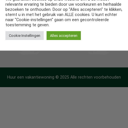
relevante ervaring te bieden door uw voorkeuren en herhaalde
ntiehuizen in Frankrijk
bezoeken te onthouden. Door op "Alles accepteren" te klikken,
stemt u in met het gebruik van ALLE cookies. U kunt echter
ntiehuizen in Spanje
naar "Cookie-instellingen" gaan om een gecontroleerde
toestemming te geven.
Cookie Instellingen
Alles accepteren
Huur een vakantiewoning © 2025 Alle rechten voorbehouden