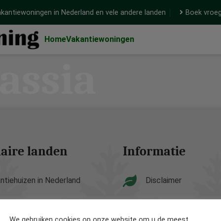
kantiewoningen in Nederland en vele andere landen
Boek vroeg
Home
Vakantiewoningen
assia
aire landen
Informatie
ntiehuizen in Nederland
Disclaimer
ntiehuizen in België
Privacy Policy
We gebruiken cookies op onze website om u de meest