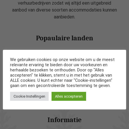
verhuurbedrijven zodat wij altijd een uitgebreid
aanbod van diverse soorten accommodaties kunnen
aanbieden.
Popaulaire landen
Vakantiehuizen in Nederland
We gebruiken cookies op onze website om u de meest
relevante ervaring te bieden door uw voorkeuren en
Vakantiehuizen in België
herhaalde bezoeken te onthouden. Door op "Alles
accepteren" te klikken, stemt u in met het gebruik van
ALLE cookies. U kunt echter naar "Cookie-instellingen"
Vakantiehuizen in Frankrijk
gaan om een gecontroleerde toestemming te geven.
Cookie Instellingen
Alles accepteren
Vakantiehuizen in Spanje
Informatie