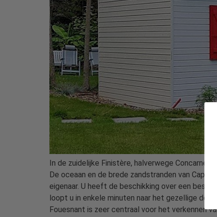
In de zuidelijke Finistère, halverwege Concarneau
De oceaan en de brede zandstranden van Cap-Coz b
eigenaar. U heeft de beschikking over een beschu
loopt u in enkele minuten naar het gezellige dorp
Fouesnant is zeer centraal voor het verkennen v