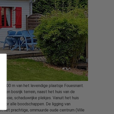
chts 500 m van het levendige plaatsje Fouesnant.
een bosrijk terrein, naast het huis van de
mooie, schaduwrijke plekjes. Vanuit het huis
t voor alle boodschappen. De ligging van
et het prachtige, ommuurde oude centrum (Ville