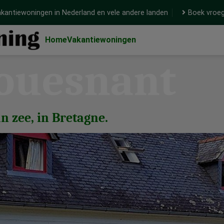
kantiewoningen in Nederland en vele andere landen
Boek vroeg
Home
Vakantiewoningen
ouesnant
n zee, in Bretagne.