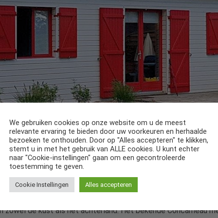
We gebruiken cookies op onze website om u de meest
relevante ervaring te bieden door uw voorkeuren en herhaalde
bezoeken te onthouden. Door op "Alles accepteren" te klikken,
stemt u in met het gebruik van ALLE cookies. U kunt echter
naar "Cookie-instellingen" gaan om een gecontroleerde
 en Bénodet ligt dit vrijstaande, sfeervolle vakantiehuis op sle
toestemming te geven.
evinden zich op nog geen 3 km. Het vakantiehuis is gelegen op 
Cookie Instellingen
Alles accepteren
t terras en een grasveld van 400 m2. met achter het huis enkele 
. Er zijn meerdere restaurantjes en cafeetjes en u kunt er terech
an zowel de kust als het achterland. Het bekende Concarneau m