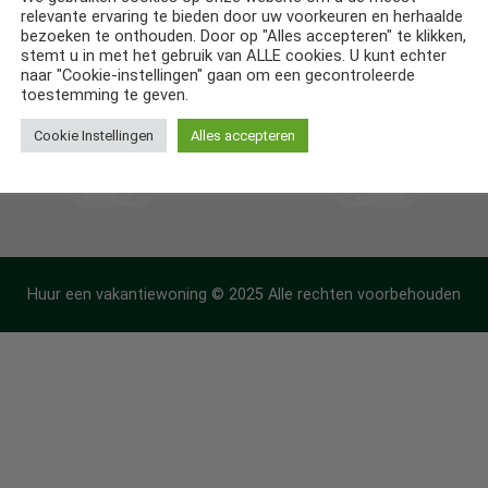
relevante ervaring te bieden door uw voorkeuren en herhaalde
ntiehuizen in Frankrijk
bezoeken te onthouden. Door op "Alles accepteren" te klikken,
stemt u in met het gebruik van ALLE cookies. U kunt echter
ntiehuizen in Spanje
naar "Cookie-instellingen" gaan om een gecontroleerde
toestemming te geven.
Cookie Instellingen
Alles accepteren
Huur een vakantiewoning © 2025 Alle rechten voorbehouden