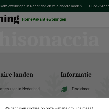
kantiewoningen in Nederland en vele andere landen
Boek vroeg
Home
Vakantiewoningen
hisonaccia
aire landen
Informatie
ntiehuizen in Nederland
Disclaimer
ntiehuizen in België
Privacy Policy
We gebruiken cookies op onze website om u de meest