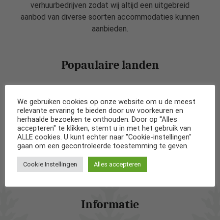
verhuurbedrijven zodat wij altijd een uitgebreid
aanbod van diverse soorten accommodaties kunnen
aanbieden.
Popaulaire landen
Vakantiehuizen in Nederland
We gebruiken cookies op onze website om u de meest
relevante ervaring te bieden door uw voorkeuren en
Vakantiehuizen in België
herhaalde bezoeken te onthouden. Door op "Alles
accepteren" te klikken, stemt u in met het gebruik van
ALLE cookies. U kunt echter naar "Cookie-instellingen"
Vakantiehuizen in Frankrijk
gaan om een gecontroleerde toestemming te geven.
Cookie Instellingen
Alles accepteren
Vakantiehuizen in Spanje
Informatie