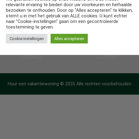
relevante ervaring te bieden door uw voorkeuren en herhaalde
ntiehuizen in Frankrijk
bezoeken te onthouden. Door op "Alles accepteren" te klikken,
stemt u in met het gebruik van ALLE cookies. U kunt echter
ntiehuizen in Spanje
naar "Cookie-instellingen" gaan om een gecontroleerde
toestemming te geven.
Cookie Instellingen
Alles accepteren
Huur een vakantiewoning © 2025 Alle rechten voorbehouden