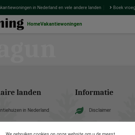
kantiewoningen in Nederland en vele andere landen
Boek vroeg
Home
Vakantiewoningen
agun
aire landen
Informatie
ntiehuizen in Nederland
Disclaimer
ntiehuizen in België
Privacy Policy
We gebruiken cookies op onze website om u de meest