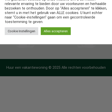
relevante ervaring te bieden door uw voorkeuren en herhaalde
ntiehuizen in Frankrijk
bezoeken te onthouden. Door op "Alles accepteren" te klikken,
stemt u in met het gebruik van ALLE cookies. U kunt echter
ntiehuizen in Spanje
naar "Cookie-instellingen" gaan om een gecontroleerde
toestemming te geven.
Cookie Instellingen
Alles accepteren
Huur een vakantiewoning © 2025 Alle rechten voorbehouden