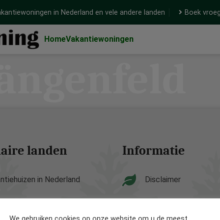
kantiewoningen in Nederland en vele andere landen
Boek vroeg
Home
Vakantiewoningen
ängenfeld
aire landen
Informatie
ntiehuizen in Nederland
Disclaimer
ntiehuizen in België
Privacy Policy
We gebruiken cookies op onze website om u de meest