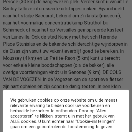
Percée (30 km) de aangewezen plek. Verder kunt u vanuit Le
Saulcy talloze interessante uitstapjes maken. Bijvoorbeeld
naar het stadje Baccarat, bekend om z’n kristal(museum),
naar het voormalige concentratiekamp Struthof bij
Schirmeck of naar het op Versailles geïnspireerde kasteel
van Lunéville. Ook de stad Nancy met het schitterende
Place Stanislas en de bekende schilderachtige wijndorpen in
de Elzas zijn vanuit uw vakantieverblijf goed te bereiken. In
Moussey (4 km) en La Petite-Raon (5 km) kunt u terecht
voor enkele kleine boodschappen (o.a. de bakker), alle
overige voorzieningen vindt u in Senones (9 km). DE COLS
VAN DE VOGEZEN. In de Vogezen kan de sportieve fietser
zijn hart ophalen en zijn conditie danig testen. In een klein
gebied ten oosten van Gérardmer vindt men een aantal
We gebruiken cookies op onze website om u de meest
mooie en bekende cols zoals o.a de Col de la Schlucht (17
relevante ervaring te bieden door uw voorkeuren en
km, 1100 meter), de Markstein (20 km, 1200 meter), de Petit
herhaalde bezoeken te onthouden. Door op "Alles
Ballon (12 km, 1150 meter) en de Grand Ballon (13 km, 1350
accepteren" te klikken, stemt u in met het gebruik van
ALLE cookies. U kunt echter naar "Cookie-instellingen"
meter). De mooie groene landschappen en de prachtige
gaan om een gecontroleerde toestemming te geven.
vergezichten plus de goed lopende niet al te steile cols