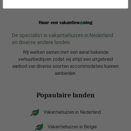
De specialist in vakantiehuizen in Nederland
en diverse andere landen.
Wij werken samen met een aanal bekende
verhuurbedrijven zodat wij altijd een uitgebreid
aanbod van diverse soorten accommodaties kunnen
aanbieden.
Popaulaire landen
Vakantiehuizen in Nederland
Vakantiehuizen in België