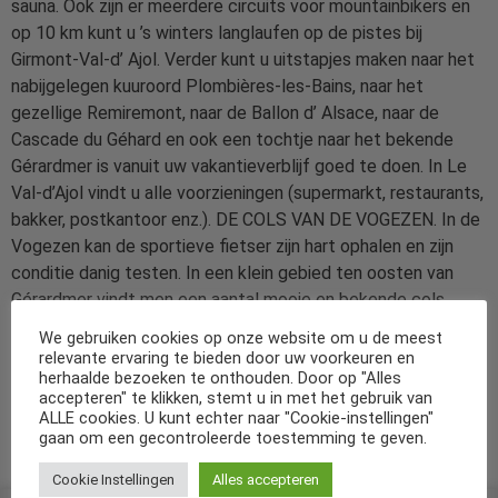
sauna. Ook zijn er meerdere circuits voor mountainbikers en
op 10 km kunt u ’s winters langlaufen op de pistes bij
Girmont-Val-d’ Ajol. Verder kunt u uitstapjes maken naar het
nabijgelegen kuuroord Plombières-les-Bains, naar het
gezellige Remiremont, naar de Ballon d’ Alsace, naar de
Cascade du Géhard en ook een tochtje naar het bekende
Gérardmer is vanuit uw vakantieverblijf goed te doen. In Le
Val-d’Ajol vindt u alle voorzieningen (supermarkt, restaurants,
bakker, postkantoor enz.). DE COLS VAN DE VOGEZEN. In de
Vogezen kan de sportieve fietser zijn hart ophalen en zijn
conditie danig testen. In een klein gebied ten oosten van
Gérardmer vindt men een aantal mooie en bekende cols
zoals o.a de Col de la Schlucht (17 km, 1100 meter), de
We gebruiken cookies op onze website om u de meest
Markstein (20 km, 1200 meter), de Petit Ballon (12 km, 1150
relevante ervaring te bieden door uw voorkeuren en
herhaalde bezoeken te onthouden. Door op "Alles
meter) en de Grand Ballon (13 km, 1350 meter). De mooie
accepteren" te klikken, stemt u in met het gebruik van
groene landschappen en de prachtige vergezichten plus de
ALLE cookies. U kunt echter naar "Cookie-instellingen"
goed lopende niet al te steile cols maken deze voor iedere
gaan om een gecontroleerde toestemming te geven.
sportieve fietser tot een prachtige uitdaging.
Cookie Instellingen
Alles accepteren