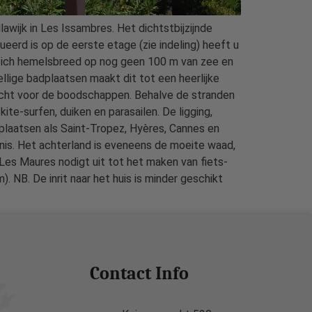
awijk in Les Issambres. Het dichtstbijzijnde
ueerd is op de eerste etage (zie indeling) heeft u
dt zich hemelsbreed op nog geen 100 m van zee en
ellige badplaatsen maakt dit tot een heerlijke
erecht voor de boodschappen. Behalve de stranden
te-surfen, duiken en parasailen. De ligging,
plaatsen als Saint-Tropez, Hyères, Cannes en
nis. Het achterland is eveneens de moeite waad,
es Maures nodigt uit tot het maken van fiets-
 NB. De inrit naar het huis is minder geschikt
Contact Info