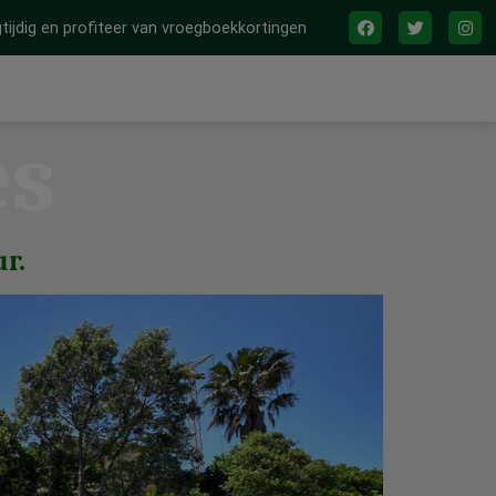
tijdig en profiteer van vroegboekkortingen
es
r.