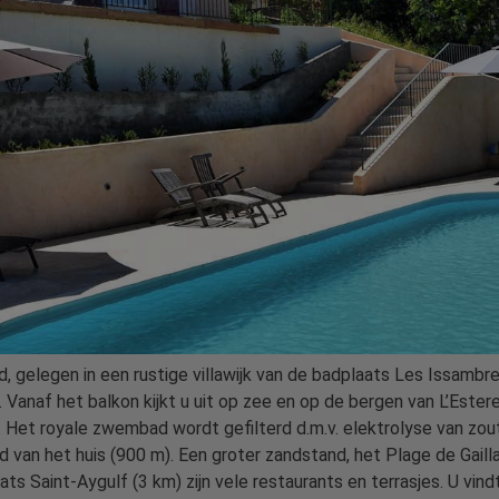
, gelegen in een rustige villawijk van de badplaats Les Issambr
. Vanaf het balkon kijkt u uit op zee en op de bergen van L’Esterel
. Het royale zwembad wordt gefilterd d.m.v. elektrolyse van zout
 van het huis (900 m). Een groter zandstand, het Plage de Gailla
ts Saint-Aygulf (3 km) zijn vele restaurants en terrasjes. U vind