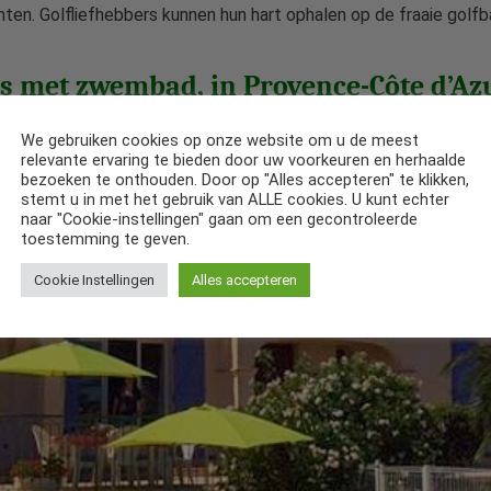
hten. Golfliefhebbers kunnen hun hart ophalen op de fraaie golf
s met zwembad, in Provence-Côte d’Azu
We gebruiken cookies op onze website om u de meest
relevante ervaring te bieden door uw voorkeuren en herhaalde
bezoeken te onthouden. Door op "Alles accepteren" te klikken,
stemt u in met het gebruik van ALLE cookies. U kunt echter
naar "Cookie-instellingen" gaan om een gecontroleerde
toestemming te geven.
Cookie Instellingen
Alles accepteren