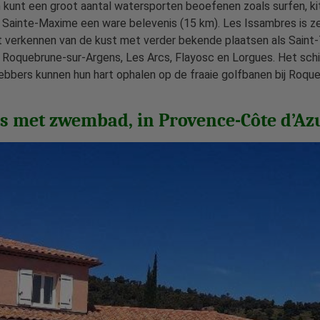
 kunt een groot aantal watersporten beoefenen zoals surfen, kit
j Sainte-Maxime een ware belevenis (15 km). Les Issambres is z
et verkennen van de kust met verder bekende plaatsen als Saint-
ls Roquebrune-sur-Argens, Les Arcs, Flayosc en Lorgues. Het sch
hebbers kunnen hun hart ophalen op de fraaie golfbanen bij Roq
s met zwembad, in Provence-Côte d’Azu