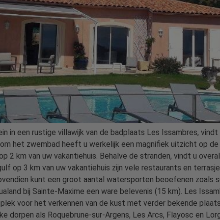
 in een rustige villawijk van de badplaats Les Issambres, vindt 
om het zwembad heeft u werkelijk een magnifiek uitzicht op de 
op 2 km van uw vakantiehuis. Behalve de stranden, vindt u overal
lf op 3 km van uw vakantiehuis zijn vele restaurants en terrasjes
ovendien kunt een groot aantal watersporten beoefenen zoals sur
ualand bij Sainte-Maxime een ware belevenis (15 km). Les Issam
 plek voor het verkennen van de kust met verder bekende plaats
reske dorpen als Roquebrune-sur-Argens, Les Arcs, Flayosc en L