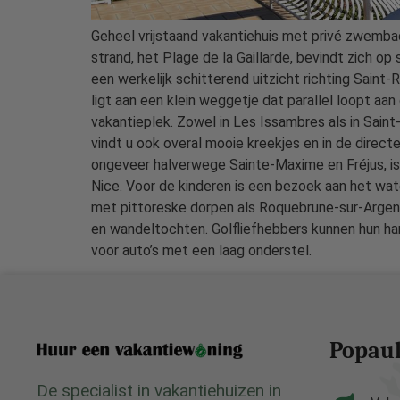
Geheel vrijstaand vakantiehuis met privé zwembad 
strand, het Plage de la Gaillarde, bevindt zich o
een werkelijk schitterend uitzicht richting Sain
ligt aan een klein weggetje dat parallel loopt aa
vakantieplek. Zowel in Les Issambres als in Saint
vindt u ook overal mooie kreekjes en in de direct
ongeveer halverwege Sainte-Maxime en Fréjus, is
Nice. Voor de kinderen is een bezoek aan het wa
met pittoreske dorpen als Roquebrune-sur-Argens
en wandeltochten. Golfliefhebbers kunnen hun hart
voor auto’s met een laag onderstel.
Popaul
De specialist in vakantiehuizen in