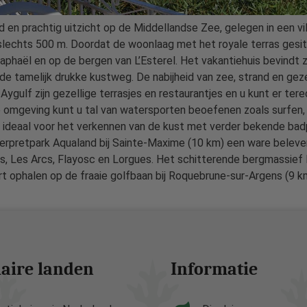
en prachtig uitzicht op de Middellandse Zee, gelegen in een vill
p slechts 500 m. Doordat de woonlaag met het royale terras gesit
t-Raphaël en op de bergen van L’Esterel. Het vakantiehuis bevin
n de tamelijk drukke kustweg. De nabijheid van zee, strand en gez
-Aygulf zijn gezellige terrasjes en restaurantjes en u kunt er t
e omgeving kunt u tal van watersporten beoefenen zoals surfen, ki
 ideaal voor het verkennen van de kust met verder bekende bad
terpretpark Aqualand bij Sainte-Maxime (10 km) een ware beleve
, Les Arcs, Flayosc en Lorgues. Het schitterende bergmassief L
 ophalen op de fraaie golfbaan bij Roquebrune-sur-Argens (9 km).
aire landen
Informatie