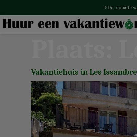
De mooiste va
Plaats:
L
Vakantiehuis in Les Issambre