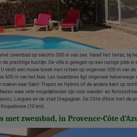
t privé zwembad op slechts 500 m van zee. Vanaf het terras, bij
 de prachtige kustlijn. De villa is gelegen op een rustige plek in
 U vindt een mooie kreek met rotsen op ongeveer 300 m van de vi
kleine 600 m van het huis. Les Issambres ligt ongeveer halverw
en maken naar Saint-Tropez en Hyères of de andere kant op richt
ures waar vele mogelijkheden zijn voor wandel- en fietstochten. 
Flayosc, Lorgues en de stad Draguignan. De Côte d’Azur met de p
: Roquebrune (10 km).
s met zwembad, in Provence-Côte d’Azu