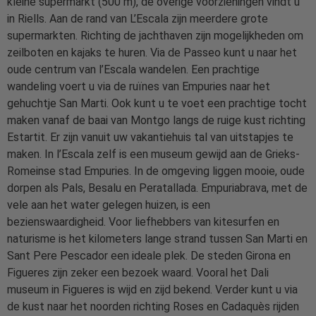
kleine supermarkt (500 m), de overige voorzieningen vindt u
in Riells. Aan de rand van L’Escala zijn meerdere grote
supermarkten. Richting de jachthaven zijn mogelijkheden om
zeilboten en kajaks te huren. Via de Passeo kunt u naar het
oude centrum van l’Escala wandelen. Een prachtige
wandeling voert u via de ruïnes van Empuries naar het
gehuchtje San Marti. Ook kunt u te voet een prachtige tocht
maken vanaf de baai van Montgo langs de ruige kust richting
Estartit. Er zijn vanuit uw vakantiehuis tal van uitstapjes te
maken. In l’Escala zelf is een museum gewijd aan de Grieks-
Romeinse stad Empuries. In de omgeving liggen mooie, oude
dorpen als Pals, Besalu en Peratallada. Empuriabrava, met de
vele aan het water gelegen huizen, is een
bezienswaardigheid. Voor liefhebbers van kitesurfen en
naturisme is het kilometers lange strand tussen San Marti en
Sant Pere Pescador een ideale plek. De steden Girona en
Figueres zijn zeker een bezoek waard. Vooral het Dali
museum in Figueres is wijd en zijd bekend. Verder kunt u via
de kust naar het noorden richting Roses en Cadaquès rijden