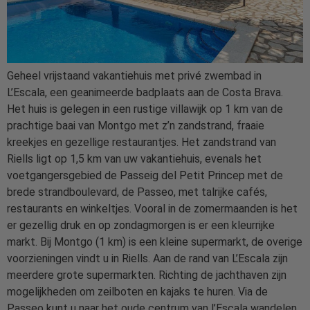
Geheel vrijstaand vakantiehuis met privé zwembad in
L’Escala, een geanimeerde badplaats aan de Costa Brava.
Het huis is gelegen in een rustige villawijk op 1 km van de
prachtige baai van Montgo met z’n zandstrand, fraaie
kreekjes en gezellige restaurantjes. Het zandstrand van
Riells ligt op 1,5 km van uw vakantiehuis, evenals het
voetgangersgebied de Passeig del Petit Princep met de
brede strandboulevard, de Passeo, met talrijke cafés,
restaurants en winkeltjes. Vooral in de zomermaanden is het
er gezellig druk en op zondagmorgen is er een kleurrijke
markt. Bij Montgo (1 km) is een kleine supermarkt, de overige
voorzieningen vindt u in Riells. Aan de rand van L’Escala zijn
meerdere grote supermarkten. Richting de jachthaven zijn
mogelijkheden om zeilboten en kajaks te huren. Via de
Passeo kunt u naar het oude centrum van l’Escala wandelen.