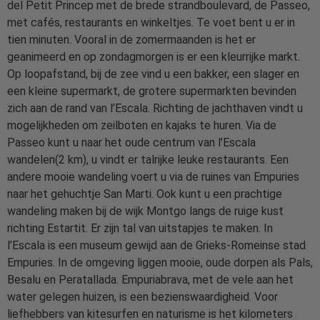
del Petit Princep met de brede strandboulevard, de Passeo,
met cafés, restaurants en winkeltjes. Te voet bent u er in
tien minuten. Vooral in de zomermaanden is het er
geanimeerd en op zondagmorgen is er een kleurrijke markt.
Op loopafstand, bij de zee vind u een bakker, een slager en
een kleine supermarkt, de grotere supermarkten bevinden
zich aan de rand van l’Escala. Richting de jachthaven vindt u
mogelijkheden om zeilboten en kajaks te huren. Via de
Passeo kunt u naar het oude centrum van l’Escala
wandelen(2 km), u vindt er talrijke leuke restaurants. Een
andere mooie wandeling voert u via de ruines van Empuries
naar het gehuchtje San Marti. Ook kunt u een prachtige
wandeling maken bij de wijk Montgo langs de ruige kust
richting Estartit. Er zijn tal van uitstapjes te maken. In
l’Escala is een museum gewijd aan de Grieks-Romeinse stad
Empuries. In de omgeving liggen mooie, oude dorpen als Pals,
Besalu en Peratallada. Empuriabrava, met de vele aan het
water gelegen huizen, is een bezienswaardigheid. Voor
liefhebbers van kitesurfen en naturisme is het kilometers