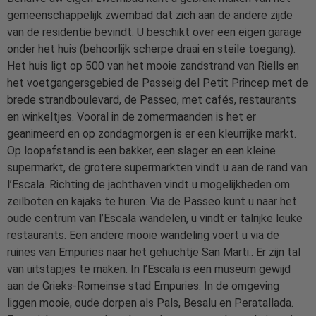
gemeenschappelijk zwembad dat zich aan de andere zijde
van de residentie bevindt. U beschikt over een eigen garage
onder het huis (behoorlijk scherpe draai en steile toegang).
Het huis ligt op 500 van het mooie zandstrand van Riells en
het voetgangersgebied de Passeig del Petit Princep met de
brede strandboulevard, de Passeo, met cafés, restaurants
en winkeltjes. Vooral in de zomermaanden is het er
geanimeerd en op zondagmorgen is er een kleurrijke markt.
Op loopafstand is een bakker, een slager en een kleine
supermarkt, de grotere supermarkten vindt u aan de rand van
l’Escala. Richting de jachthaven vindt u mogelijkheden om
zeilboten en kajaks te huren. Via de Passeo kunt u naar het
oude centrum van l’Escala wandelen, u vindt er talrijke leuke
restaurants. Een andere mooie wandeling voert u via de
ruines van Empuries naar het gehuchtje San Marti.. Er zijn tal
van uitstapjes te maken. In l’Escala is een museum gewijd
aan de Grieks-Romeinse stad Empuries. In de omgeving
liggen mooie, oude dorpen als Pals, Besalu en Peratallada.