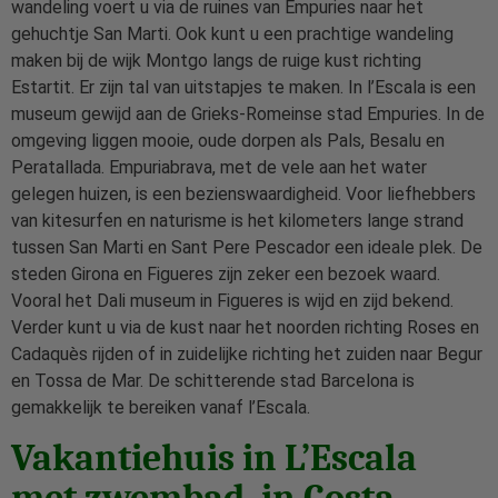
wandeling voert u via de ruines van Empuries naar het
gehuchtje San Marti. Ook kunt u een prachtige wandeling
maken bij de wijk Montgo langs de ruige kust richting
Estartit. Er zijn tal van uitstapjes te maken. In l’Escala is een
museum gewijd aan de Grieks-Romeinse stad Empuries. In de
omgeving liggen mooie, oude dorpen als Pals, Besalu en
Peratallada. Empuriabrava, met de vele aan het water
gelegen huizen, is een bezienswaardigheid. Voor liefhebbers
van kitesurfen en naturisme is het kilometers lange strand
tussen San Marti en Sant Pere Pescador een ideale plek. De
steden Girona en Figueres zijn zeker een bezoek waard.
Vooral het Dali museum in Figueres is wijd en zijd bekend.
Verder kunt u via de kust naar het noorden richting Roses en
Cadaquès rijden of in zuidelijke richting het zuiden naar Begur
en Tossa de Mar. De schitterende stad Barcelona is
gemakkelijk te bereiken vanaf l’Escala.
Vakantiehuis in L’Escala
met zwembad, in Costa