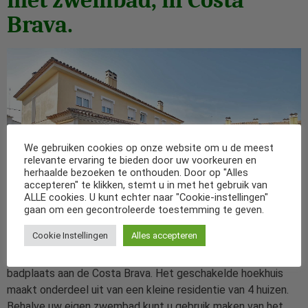
Brava.
We gebruiken cookies op onze website om u de meest
relevante ervaring te bieden door uw voorkeuren en
herhaalde bezoeken te onthouden. Door op "Alles
accepteren" te klikken, stemt u in met het gebruik van
ALLE cookies. U kunt echter naar "Cookie-instellingen"
gaan om een gecontroleerde toestemming te geven.
Cookie Instellingen
Alles accepteren
Vakantiehuis met privé zwembad in L’Escala, een gezellige
badplaats aan de Costa Brava. Het geschakelde hoekhuis
maakt onderdeel uit van een kleine residentie van 4 huizen.
Behalve uw eigen zwembad kunt u gebruik maken van het