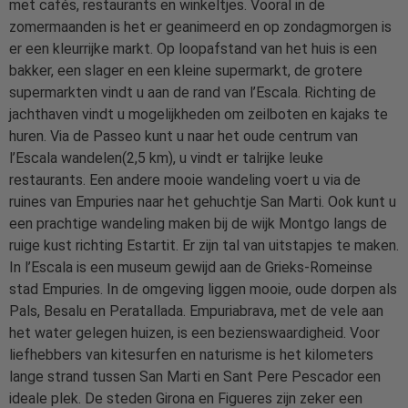
met cafés, restaurants en winkeltjes. Vooral in de
zomermaanden is het er geanimeerd en op zondagmorgen is
er een kleurrijke markt. Op loopafstand van het huis is een
bakker, een slager en een kleine supermarkt, de grotere
supermarkten vindt u aan de rand van l’Escala. Richting de
jachthaven vindt u mogelijkheden om zeilboten en kajaks te
huren. Via de Passeo kunt u naar het oude centrum van
l’Escala wandelen(2,5 km), u vindt er talrijke leuke
restaurants. Een andere mooie wandeling voert u via de
ruines van Empuries naar het gehuchtje San Marti. Ook kunt u
een prachtige wandeling maken bij de wijk Montgo langs de
ruige kust richting Estartit. Er zijn tal van uitstapjes te maken.
In l’Escala is een museum gewijd aan de Grieks-Romeinse
stad Empuries. In de omgeving liggen mooie, oude dorpen als
Pals, Besalu en Peratallada. Empuriabrava, met de vele aan
het water gelegen huizen, is een bezienswaardigheid. Voor
liefhebbers van kitesurfen en naturisme is het kilometers
lange strand tussen San Marti en Sant Pere Pescador een
ideale plek. De steden Girona en Figueres zijn zeker een