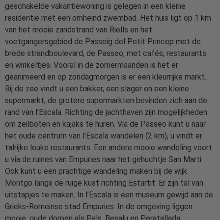
geschakelde vakantiewoning is gelegen in een kleine
residentie met een omheind zwembad. Het huis ligt op 1 km
van het mooie zandstrand van Riells en het
voetgangersgebied de Passeig del Petit Princep met de
brede strandboulevard, de Passeo, met cafés, restaurants
en winkeltjes. Vooral in de zomermaanden is het er
geanimeerd en op zondagmorgen is er een kleurrijke markt.
Bij de zee vindt u een bakker, een slager en een kleine
supermarkt, de grotere supermarkten bevinden zich aan de
rand van l’Escala. Richting de jachthaven zijn mogelijkheden
om zeilboten en kajaks te huren. Via de Passeo kunt u naar
het oude centrum van l’Escala wandelen (2 km), u vindt er
talrijke leuke restaurants. Een andere mooie wandeling voert
u via de ruines van Empuries naar het gehuchtje San Marti.
Ook kunt u een prachtige wandeling maken bij de wijk
Montgo langs de ruige kust richting Estartit. Er zijn tal van
uitstapjes te maken. In l’Escala is een museum gewijd aan de
Grieks-Romeinse stad Empuries. In de omgeving liggen
mooie, oude dorpen als Pals, Besalu en Peratallada.