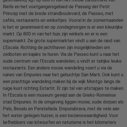
Riells en het voetgangersgebied de Passeig del Petit
Princep met de brede strandboulevard, de Passeo, met
cafés, restaurants en winkeltjes. Vooral in de zomermaanden
is het er geanimeerd en op zondagmorgen is er een kleurrijke
markt. Op 800 m van het huis zijn winkels en er is een
supermarkt. De grote supermarkten vindt u aan de rand van
L’Escala. Richting de jachthaven zijn mogelijkheden om
zeilboten en kajaks te huren. Via de Passeo kunt u naar het
oude centrum van l’Escala wandelen, u vindt er talrijke leuke
restaurants. Een andere mooie wandeling voert u via de
ruines van Empuries naar het gehuchtje San Marti. Ook kunt u
een prachtige wandeling maken bij de wijk Montgo langs de
ruige kust richting Estartit. Er zijn tal van uitstapjes te maken.
In l’Escala is een museum gewijd aan de Grieks-Romeinse
stad Empuries. In de omgeving liggen mooie, oude dorpen als
Pals, Besalu en Peratallada. Empuriabrava, met de vele aan
het water gelegen huizen, is een bezienswaardigheid. Voor
liefhebbers van kitesurfen en naturisme is het kilometers