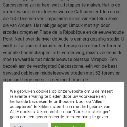
Carcassonne zijn er heel wat uitstapjes te maken. Het is de
streek waar in de middeleeuwen de Catharen leefden en uit
die tijd stammen veel imposante ruines van kastelen zoals
die van Arques. Het nabijgelegen Limoux met zijn door
arcades omgeven Place de la République en de eeuwenoude
Pont-Neuf over de rivier de Aude is een erg gezellig stadje. U
vindt er tal van restaurants en terrasjes en u kunt er terecht
voor alle boodschappen. Iets verder weg, maar eveneens de
moeite waard is het middeleeuwse plaatsje Mirepoix. Een
bezoek aan de vestingstad Carcassonne, één van de best
bewaard gebleven middeleeuwse steden met 52 torens en
imposant hoge muren, is een must. Voor de
natuurliefhebbers valt er hier ook het één en ander te
We gebruiken cookies op onze website om u de meest
ontdekken, zoals de Gorges de Galamus en de Gorges de
relevante ervaring te bieden door uw voorkeuren en
Saint-Georges. Sportieve vakantiegangers vinden in de
herhaalde bezoeken te onthouden. Door op "Alles
accepteren" te klikken, stemt u in met het gebruik van
omgeving een uitdagend fietsgebied en voor wandelaars zijn
ALLE cookies. U kunt echter naar "Cookie-instellingen"
er rond Limoux 40 gemarkeerde wandelroutes. Op de rivier
gaan om een gecontroleerde toestemming te geven.
de Aude zijn er verder mogelijkheden om te kanoën en te