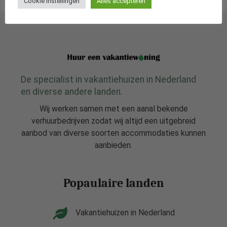
raften. Op 22 km is er bij Chalabre een mooi recreatiemeer.
Cookie Instellingen
Alles accepteren
De specialist in vakantiehuizen in Nederland
en diverse andere landen.
Wij werken samen met een aanal bekende
verhuurbedrijven zodat wij altijd een uitgebreid
aanbod van diverse soorten accommodaties kunnen
aanbieden.
Popaulaire landen
Vakantiehuizen in Nederland