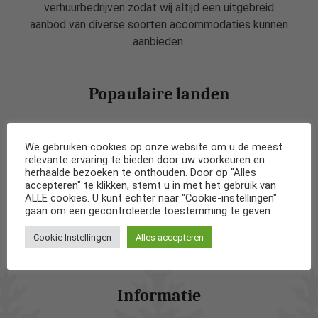
verhuurbedrijven zodat wij altijd een uitgebreid
aanbod van diverse soorten accommodaties kunnen
aanbieden.
Popaulaire landen
Vakantiehuizen in Nederland
We gebruiken cookies op onze website om u de meest
relevante ervaring te bieden door uw voorkeuren en
Vakantiehuizen in België
herhaalde bezoeken te onthouden. Door op "Alles
accepteren" te klikken, stemt u in met het gebruik van
ALLE cookies. U kunt echter naar "Cookie-instellingen"
Vakantiehuizen in Frankrijk
gaan om een gecontroleerde toestemming te geven.
Cookie Instellingen
Alles accepteren
Vakantiehuizen in Spanje
Informatie