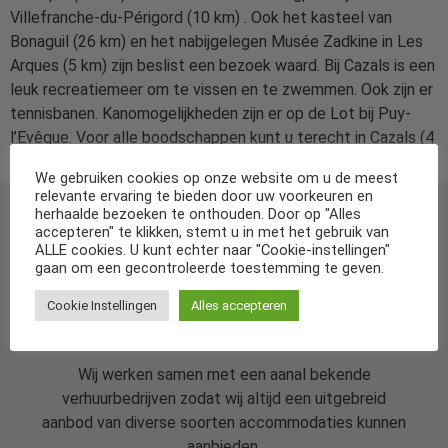
Villefranche-du-Périgord (10 km) . Ook het kasteel van
Bonaguil (26 km) en het nabijgelegen Musée Zadkine in Les
Arques (5 km) zijn beslist een bezoek waard. Bij Cazals is een
leuk recreatiemeer om te vissen en te zwemmen. Ook zijn er
tennisbanen. Kanomogelijkheden zijn er op de Lot bij Puy-
l’Evêque. Voor alle boodschappen kunt u terecht in Cazals (4
km).
We gebruiken cookies op onze website om u de meest
relevante ervaring te bieden door uw voorkeuren en
herhaalde bezoeken te onthouden. Door op "Alles
accepteren" te klikken, stemt u in met het gebruik van
ALLE cookies. U kunt echter naar "Cookie-instellingen"
gaan om een gecontroleerde toestemming te geven.
Cookie Instellingen
Alles accepteren
De specialist in vakantiehuizen in Nederland
en diverse andere landen.
Wij werken samen met een aanal bekende
verhuurbedrijven zodat wij altijd een uitgebreid
aanbod van diverse soorten accommodaties kunnen
aanbieden.