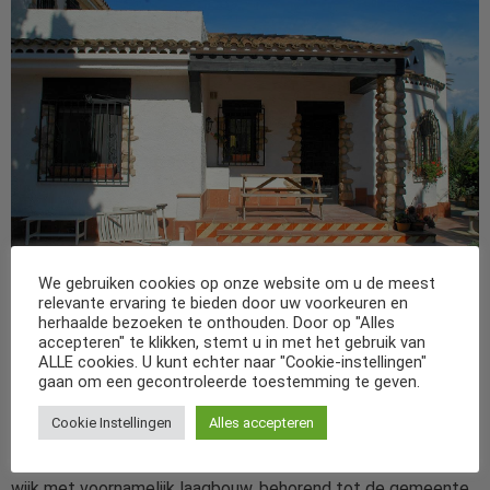
We gebruiken cookies op onze website om u de meest
relevante ervaring te bieden door uw voorkeuren en
Op slechts 100 m van zee en het zandstrand van Montroig
herhaalde bezoeken te onthouden. Door op "Alles
Bahia, vindt u dit appartement met een prettig overdekt
accepteren" te klikken, stemt u in met het gebruik van
terras en mooi gemeenschappelijk zwembad. Alle vertrekken
ALLE cookies. U kunt echter naar "Cookie-instellingen"
gaan om een gecontroleerde toestemming te geven.
van het keurig ingerichte vakantieverblijf bevinden zich op de
begane grond. Samen met de huurders van S43.093 en
Cookie Instellingen
Alles accepteren
S43.095 kunt u gebruik maken van het zwembad. Montroig
Bahia ligt 27 km ten zuiden van Tarragona en is een rustige
wijk met voornamelijk laagbouw, behorend tot de gemeente