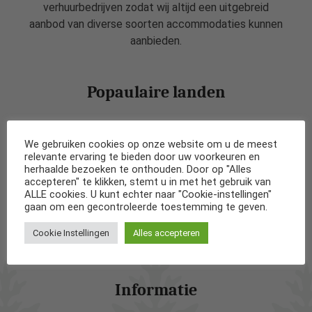
verhuurbedrijven zodat wij altijd een uitgebreid
aanbod van diverse soorten accommodaties kunnen
aanbieden.
Popaulaire landen
Vakantiehuizen in Nederland
We gebruiken cookies op onze website om u de meest
relevante ervaring te bieden door uw voorkeuren en
Vakantiehuizen in België
herhaalde bezoeken te onthouden. Door op "Alles
accepteren" te klikken, stemt u in met het gebruik van
ALLE cookies. U kunt echter naar "Cookie-instellingen"
Vakantiehuizen in Frankrijk
gaan om een gecontroleerde toestemming te geven.
Cookie Instellingen
Alles accepteren
Vakantiehuizen in Spanje
Informatie