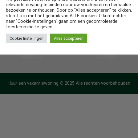
relevante ervaring te bieden door uw voorkeuren en herhaalde
ntiehuizen in Frankrijk
bezoeken te onthouden. Door op "Alles accepteren" te klikken,
stemt u in met het gebruik van ALLE cookies. U kunt echter
ntiehuizen in Spanje
naar "Cookie-instellingen" gaan om een gecontroleerde
toestemming te geven.
Cookie Instellingen
Alles accepteren
Huur een vakantiewoning © 2025 Alle rechten voorbehouden