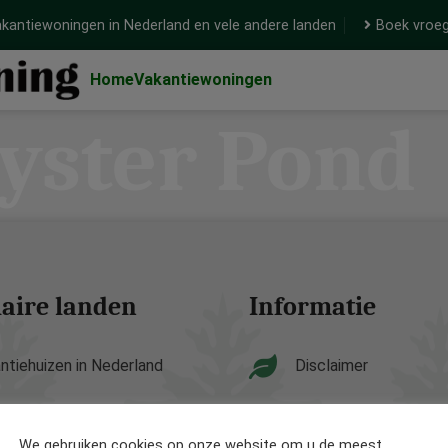
kantiewoningen in Nederland en vele andere landen
Boek vroeg
Home
Vakantiewoningen
yster Pond
aire landen
Informatie
ntiehuizen in Nederland
Disclaimer
ntiehuizen in België
Privacy Policy
We gebruiken cookies op onze website om u de meest