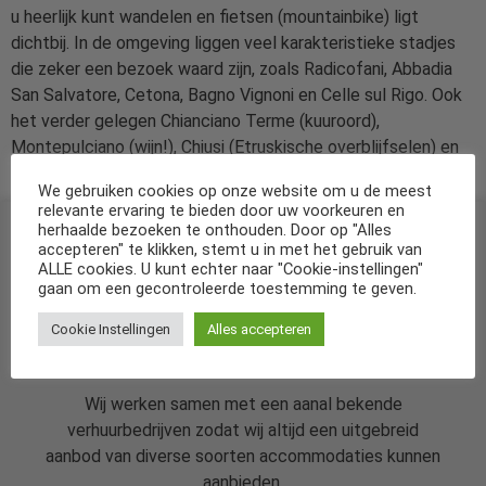
u heerlijk kunt wandelen en fietsen (mountainbike) ligt
dichtbij. In de omgeving liggen veel karakteristieke stadjes
die zeker een bezoek waard zijn, zoals Radicofani, Abbadia
San Salvatore, Cetona, Bagno Vignoni en Celle sul Rigo. Ook
het verder gelegen Chianciano Terme (kuuroord),
Montepulciano (wijn!), Chiusi (Etruskische overblijfselen) en
Siena (Piazza del Campo) zijn de moeite waard.
We gebruiken cookies op onze website om u de meest
relevante ervaring te bieden door uw voorkeuren en
herhaalde bezoeken te onthouden. Door op "Alles
accepteren" te klikken, stemt u in met het gebruik van
ALLE cookies. U kunt echter naar "Cookie-instellingen"
gaan om een gecontroleerde toestemming te geven.
Cookie Instellingen
Alles accepteren
De specialist in vakantiehuizen in Nederland
en diverse andere landen.
Wij werken samen met een aanal bekende
verhuurbedrijven zodat wij altijd een uitgebreid
aanbod van diverse soorten accommodaties kunnen
aanbieden.