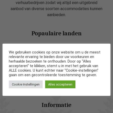
verhuurbedrijven zodat wij altijd een uitgebreid
aanbod van diverse soorten accommodaties kunnen
aanbieden.
Popaulaire landen
Vakantiehuizen in Nederland
We gebruiken cookies op onze website om u de meest
relevante ervaring te bieden door uw voorkeuren en
Vakantiehuizen in België
herhaalde bezoeken te onthouden. Door op "Alles
accepteren" te klikken, stemt u in met het gebruik van
ALLE cookies. U kunt echter naar "Cookie-instellingen"
Vakantiehuizen in Frankrijk
gaan om een gecontroleerde toestemming te geven.
Cookie Instellingen
Alles accepteren
Vakantiehuizen in Spanje
Informatie