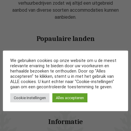
verhuurbedrijven zodat wij altijd een uitgebreid
aanbod van diverse soorten accommodaties kunnen
aanbieden.
Popaulaire landen
Vakantiehuizen in Nederland
We gebruiken cookies op onze website om u de meest
relevante ervaring te bieden door uw voorkeuren en
Vakantiehuizen in België
herhaalde bezoeken te onthouden. Door op "Alles
accepteren" te klikken, stemt u in met het gebruik van
ALLE cookies. U kunt echter naar "Cookie-instellingen"
Vakantiehuizen in Frankrijk
gaan om een gecontroleerde toestemming te geven.
Cookie Instellingen
Alles accepteren
Vakantiehuizen in Spanje
Informatie