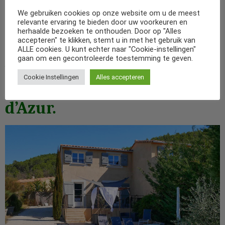
opgravingen bevindt zich op slechts 14 km en ook het
We gebruiken cookies op onze website om u de meest
geanimeerde Nyons is gemakkelijk te bereiken. Een tocht
relevante ervaring te bieden door uw voorkeuren en
naar de top van de Mont-Ventoux is een echte aanrader.
herhaalde bezoeken te onthouden. Door op "Alles
Verder kunt u uitstapjes maken naar de steden Avignon en
accepteren" te klikken, stemt u in met het gebruik van
ALLE cookies. U kunt echter naar "Cookie-instellingen"
Orange.
gaan om een gecontroleerde toestemming te geven.
Vakantiehuis in Propiac met
Cookie Instellingen
Alles accepteren
zwembad, in Provence-Côte
d’Azur.