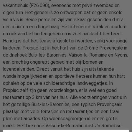
vakantiehuis (F26.090), eveneens met privé zwembad en
eigen tuin. Het geheel is zo ontworpen dat er geen enkele
vis à vis is. Beide percelen zijn van elkaar gescheiden d.m.v.
een muur en een hoge haag. Het interieur is strak en modern
en ook aan het buitengebeuren is veel aandacht besteed.
Handig is dat het terras afgesloten worden, veilig voor jonge
kinderen. Propiac ligt in het hart van de Drôme Provençale in
de driehoek Buis-les-Baronnies, Vaison-la-Romaine en Nyons,
een prachtig ongerept gebied met olijfbomen en
lavendelvelden. Direct vanuit het huis zijn uitstekende
wandelmogelijkheden en sportieve fietsers kunnen hun hart
ophalen op de vele schilderachtige landweggetjes. In
Propiac zelf zijn geen voorzieningen, er is wel een goed
restaurant op 3 km van het huis. Alle voorzieningen vindt u in
het gezellige Buis-les-Baronnies, een typisch Provençaals
plaatsje met vele terrasjes en restaurantjes en een fraai
plein met arcades. Op woensdagmorgen is er een grote
markt. Het bekende Vaison-la-Romaine met z’n Romeinse