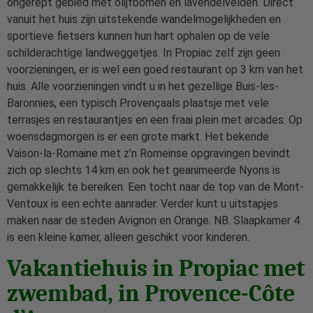
ongerept gebied met olijfbomen en lavendelvelden. Direct
vanuit het huis zijn uitstekende wandelmogelijkheden en
sportieve fietsers kunnen hun hart ophalen op de vele
schilderachtige landweggetjes. In Propiac zelf zijn geen
voorzieningen, er is wel een goed restaurant op 3 km van het
huis. Alle voorzieningen vindt u in het gezellige Buis-les-
Baronnies, een typisch Provençaals plaatsje met vele
terrasjes en restaurantjes en een fraai plein met arcades. Op
woensdagmorgen is er een grote markt. Het bekende
Vaison-la-Romaine met z’n Romeinse opgravingen bevindt
zich op slechts 14 km en ook het geanimeerde Nyons is
gemakkelijk te bereiken. Een tocht naar de top van de Mont-
Ventoux is een echte aanrader. Verder kunt u uitstapjes
maken naar de steden Avignon en Orange. NB. Slaapkamer 4
is een kleine kamer, alleen geschikt voor kinderen.
Vakantiehuis in Propiac met
zwembad, in Provence-Côte