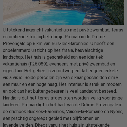
Uitstekend ingericht vakantiehuis met privé zwembad, terras
en omheinde tuin bij het dorpje Propiac in de Drôme
Provençale op 8 km van Buis-les-Baronnies. U heeft een
onbelemmerd uitzicht op het fraaie, heuvelachtige
landschap. Het huis is geschakeld aan een identiek
vakantiehuis (F26.089), eveneens met privé zwembad en
eigen tuin. Het geheel is zo ontworpen dat er geen enkele
vis à vis is. Beide percelen zijn van elkaar gescheiden d.m.v.
een muur en een hoge haag. Het interieur is strak en modern
en ook aan het buitengebeuren is veel aandacht besteed.
Handig is dat het terras afgesloten worden, veilig voor jonge
kinderen. Propiac ligt in het hart van de Drôme Provençale in
de driehoek Buis-les-Baronnies, Vaison-la-Romaine en Nyons,
een prachtig ongerept gebied met olijfbomen en
lavendelvelden. Direct vanuit het huis zijn uitstekende