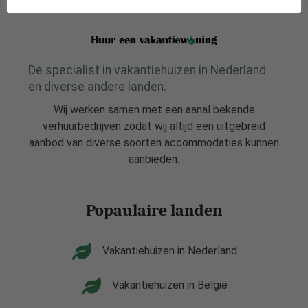
De specialist in vakantiehuizen in Nederland
en diverse andere landen.
Wij werken samen met een aanal bekende
verhuurbedrijven zodat wij altijd een uitgebreid
aanbod van diverse soorten accommodaties kunnen
aanbieden.
Popaulaire landen
Vakantiehuizen in Nederland
Vakantiehuizen in België