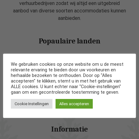
verhuurbedrijven zodat wij altijd een uitgebreid
aanbod van diverse soorten accommodaties kunnen
aanbieden.
Popaulaire landen
Vakantiehuizen in Nederland
We gebruiken cookies op onze website om u de meest
relevante ervaring te bieden door uw voorkeuren en
Vakantiehuizen in België
herhaalde bezoeken te onthouden. Door op "Alles
accepteren" te klikken, stemt u in met het gebruik van
ALLE cookies. U kunt echter naar "Cookie-instellingen"
Vakantiehuizen in Frankrijk
gaan om een gecontroleerde toestemming te geven.
Cookie Instellingen
Alles accepteren
Vakantiehuizen in Spanje
Informatie