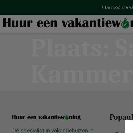
De mooiste va
Plaats:
S
Kammer
Popaul
De specialist in vakantiehuizen in