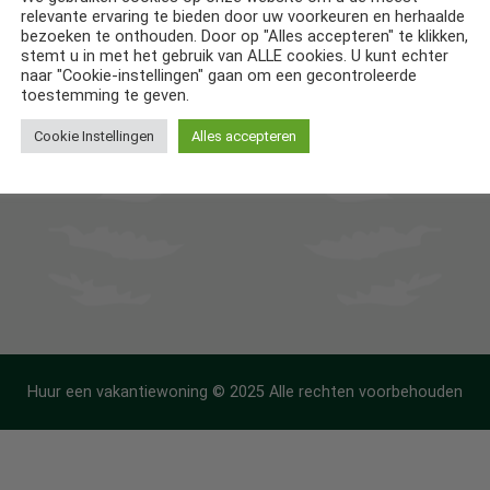
ntiehuizen in Nederland
Disclaimer
relevante ervaring te bieden door uw voorkeuren en herhaalde
bezoeken te onthouden. Door op "Alles accepteren" te klikken,
stemt u in met het gebruik van ALLE cookies. U kunt echter
ntiehuizen in België
Privacy Policy
naar "Cookie-instellingen" gaan om een gecontroleerde
toestemming te geven.
ntiehuizen in Frankrijk
Cookie Instellingen
Alles accepteren
ntiehuizen in Spanje
Huur een vakantiewoning © 2025 Alle rechten voorbehouden