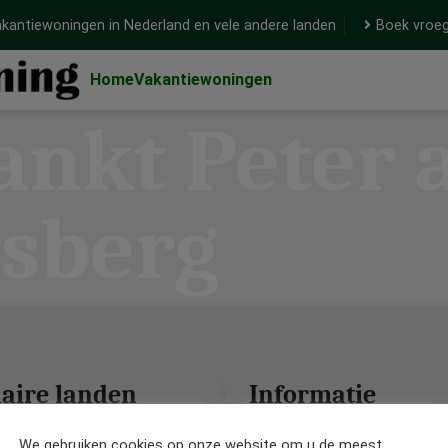
kantiewoningen in Nederland en vele andere landen
Boek vroeg
Home
Vakantiewoningen
ankt Peter
sberg
aire landen
Informatie
We gebruiken cookies op onze website om u de meest