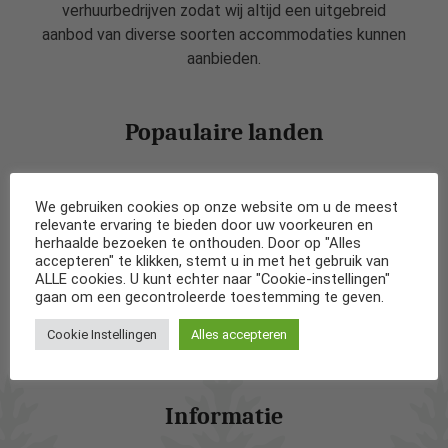
verhuurbedrijven zodat wij altijd een uitgebreid
aanbod van diverse soorten accommodaties kunnen
aanbieden.
Popaulaire landen
Vakantiehuizen in Nederland
We gebruiken cookies op onze website om u de meest
relevante ervaring te bieden door uw voorkeuren en
Vakantiehuizen in België
herhaalde bezoeken te onthouden. Door op "Alles
accepteren" te klikken, stemt u in met het gebruik van
ALLE cookies. U kunt echter naar "Cookie-instellingen"
Vakantiehuizen in Frankrijk
gaan om een gecontroleerde toestemming te geven.
Cookie Instellingen
Alles accepteren
Vakantiehuizen in Spanje
Informatie