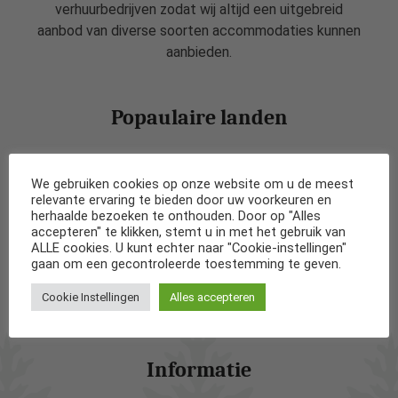
verhuurbedrijven zodat wij altijd een uitgebreid
aanbod van diverse soorten accommodaties kunnen
aanbieden.
Popaulaire landen
Vakantiehuizen in Nederland
We gebruiken cookies op onze website om u de meest
relevante ervaring te bieden door uw voorkeuren en
Vakantiehuizen in België
herhaalde bezoeken te onthouden. Door op "Alles
accepteren" te klikken, stemt u in met het gebruik van
ALLE cookies. U kunt echter naar "Cookie-instellingen"
Vakantiehuizen in Frankrijk
gaan om een gecontroleerde toestemming te geven.
Cookie Instellingen
Alles accepteren
Vakantiehuizen in Spanje
Informatie