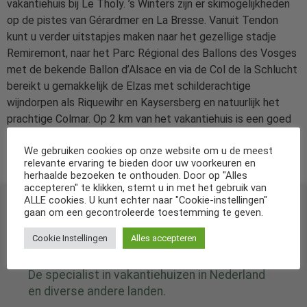
vakantiehuis bij Le Tholy. ’s Winters zijn er skimogelijkheden
op de pistes van Gérardmer en La Bresse. Vanuit Tendon
kunt u verder uitstapjes maken naar het gezellige stadje
Remiremont, naar het Parc Régional des Ballons des Vosges
met de bekende Ballon d’Alsace en via de Col de la Schlucht
bereikt u gemakkelijk de Elzas met schilderachtige
wijndorpen als Riquewihr en Kaysersberg en natuurlijk het
prachtige Colmar. Op 2 km van het vakantiehuis is een goed
restaurant, in Le Tholy (6 km) zijn de meeste
We gebruiken cookies op onze website om u de meest
basisvoorzieningen, de grote supermarkten vindt u bij
relevante ervaring te bieden door uw voorkeuren en
St.Etienne-lès-Remiremont (20 km) en Gérardmer (18 km).
herhaalde bezoeken te onthouden. Door op "Alles
accepteren" te klikken, stemt u in met het gebruik van
ALLE cookies. U kunt echter naar "Cookie-instellingen"
gaan om een gecontroleerde toestemming te geven.
Cookie Instellingen
Alles accepteren
De specialist in vakantiehuizen in Nederland
en diverse andere landen.