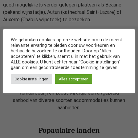
goed mogelijk iets verder gelegen plaatsen als Beaune
(bekend wijnstadje), Autun (kathedraal Saint-Lazare) of
Auxerre (Chablis wijnsteek) te bezoeken.
We gebruiken cookies op onze website om u de meest
relevante ervaring te bieden door uw voorkeuren en
herhaalde bezoeken te onthouden. Door op "Alles
accepteren" te klikken, stemt u in met het gebruik van
ALLE cookies. U kunt echter naar "Cookie-instellingen"
gaan om een gecontroleerde toestemming te geven.
De specialist in vakantiehuizen in Nederland
en diverse andere landen.
Cookie Instellingen
Alles accepteren
Wij werken samen met een aanal bekende
verhuurbedrijven zodat wij altijd een uitgebreid
aanbod van diverse soorten accommodaties kunnen
aanbieden.
Popaulaire landen