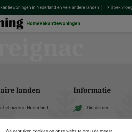
kantiewoningen in Nederland en vele andere landen
Boek vroeg
Home
Vakantiewoningen
reignac
aire landen
Informatie
ntiehuizen in Nederland
Disclaimer
ntiehuizen in België
Privacy Policy
We gebruiken cookies op onze website om u de meest