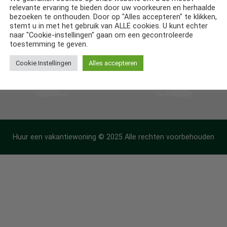
relevante ervaring te bieden door uw voorkeuren en herhaalde
ntiehuizen in Frankrijk
bezoeken te onthouden. Door op "Alles accepteren" te klikken,
stemt u in met het gebruik van ALLE cookies. U kunt echter
ntiehuizen in Spanje
naar "Cookie-instellingen" gaan om een gecontroleerde
toestemming te geven.
Cookie Instellingen
Alles accepteren
Huur een vakantiewoning © 2025 Alle rechten voorbehouden