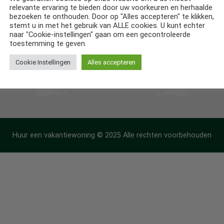
relevante ervaring te bieden door uw voorkeuren en herhaalde
ntiehuizen in Frankrijk
bezoeken te onthouden. Door op "Alles accepteren" te klikken,
stemt u in met het gebruik van ALLE cookies. U kunt echter
ntiehuizen in Spanje
naar "Cookie-instellingen" gaan om een gecontroleerde
toestemming te geven.
Cookie Instellingen
Alles accepteren
Huur een vakantiewoning © 2025 Alle rechten voorbehouden