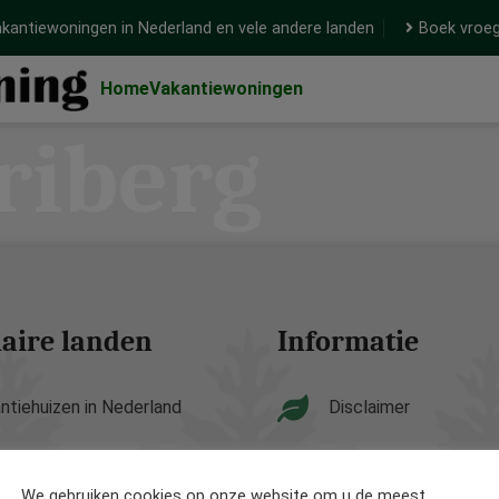
kantiewoningen in Nederland en vele andere landen
Boek vroeg
Home
Vakantiewoningen
riberg
aire landen
Informatie
ntiehuizen in Nederland
Disclaimer
ntiehuizen in België
Privacy Policy
We gebruiken cookies op onze website om u de meest