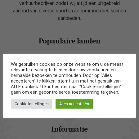
verhuurbedrijven zodat wij altijd een uitgebreid
aanbod van diverse soorten accommodaties kunnen
aanbieden.
Popaulaire landen
Vakantiehuizen in Nederland
We gebruiken cookies op onze website om u de meest
relevante ervaring te bieden door uw voorkeuren en
Vakantiehuizen in België
herhaalde bezoeken te onthouden. Door op "Alles
accepteren" te klikken, stemt u in met het gebruik van
ALLE cookies. U kunt echter naar "Cookie-instellingen"
Vakantiehuizen in Frankrijk
gaan om een gecontroleerde toestemming te geven.
Cookie Instellingen
Alles accepteren
Vakantiehuizen in Spanje
Informatie