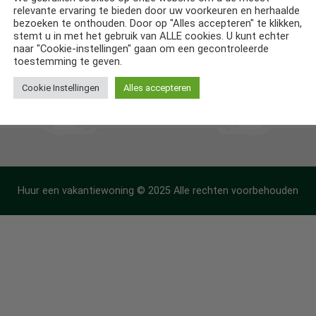
relevante ervaring te bieden door uw voorkeuren en herhaalde
ntiehuizen in Frankrijk
bezoeken te onthouden. Door op "Alles accepteren" te klikken,
stemt u in met het gebruik van ALLE cookies. U kunt echter
ntiehuizen in Spanje
naar "Cookie-instellingen" gaan om een gecontroleerde
toestemming te geven.
Cookie Instellingen
Alles accepteren
Huur een vakantiewoning © 2025 Alle rechten voorbehouden