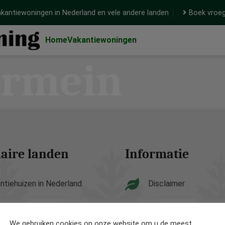
kantiewoningen in Nederland en vele andere landen
Boek vroeg
Home
Vakantiewoningen
rmein
aire landen
Informatie
ntiehuizen in Nederland
Disclaimer
ntiehuizen in België
Privacy Policy
We gebruiken cookies op onze website om u de meest