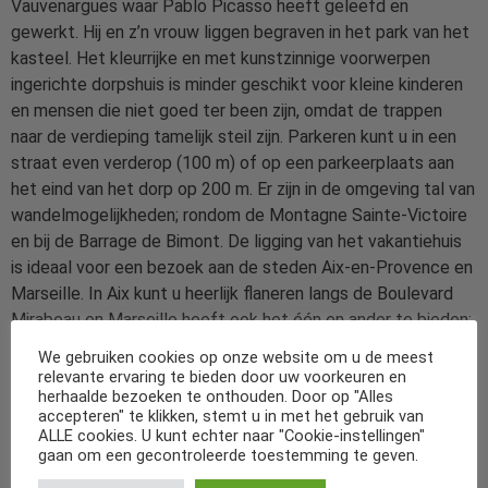
Vauvenargues waar Pablo Picasso heeft geleefd en
gewerkt. Hij en z’n vrouw liggen begraven in het park van het
kasteel. Het kleurrijke en met kunstzinnige voorwerpen
ingerichte dorpshuis is minder geschikt voor kleine kinderen
en mensen die niet goed ter been zijn, omdat de trappen
naar de verdieping tamelijk steil zijn. Parkeren kunt u in een
straat even verderop (100 m) of op een parkeerplaats aan
het eind van het dorp op 200 m. Er zijn in de omgeving tal van
wandelmogelijkheden; rondom de Montagne Sainte-Victoire
en bij de Barrage de Bimont. De ligging van het vakantiehuis
is ideaal voor een bezoek aan de steden Aix-en-Provence en
Marseille. In Aix kunt u heerlijk flaneren langs de Boulevard
Mirabeau en Marseille heeft ook het één en ander te bieden:
naast het fraaie, oude centrum en de “Vieux Port” is ook het
We gebruiken cookies op onze website om u de meest
aan het water gelegen museum MuCEM een bezoek meer
relevante ervaring te bieden door uw voorkeuren en
herhaalde bezoeken te onthouden. Door op "Alles
dan waard. Een uitstapje naar sfeervolle badplaatsen als La
accepteren" te klikken, stemt u in met het gebruik van
Ciotat, Bandol, Sanary en Cassis is zeker aan te raden. Vanuit
ALLE cookies. U kunt echter naar "Cookie-instellingen"
Cassis kunt u met een rondvaartboot de schitterende
gaan om een gecontroleerde toestemming te geven.
‘calanques’ (inhammen) bezichtigen. N.B. Bij het huis verblijft