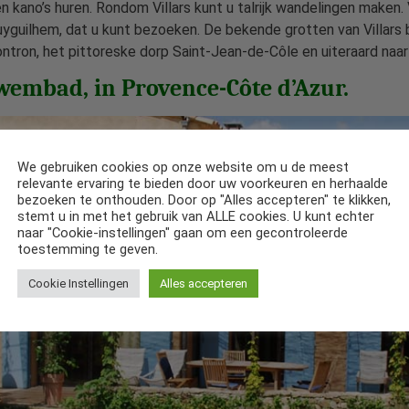
 kano’s huren. Rondom Villars kunt u talrijk wandelingen maken. 
uilhem, dat u kunt bezoeken. De bekende grotten van Villars b
ontron, het pittoreske dorp Saint-Jean-de-Côle en uiteraard naar
zwembad, in Provence-Côte d’Azur.
We gebruiken cookies op onze website om u de meest
relevante ervaring te bieden door uw voorkeuren en herhaalde
bezoeken te onthouden. Door op "Alles accepteren" te klikken,
stemt u in met het gebruik van ALLE cookies. U kunt echter
naar "Cookie-instellingen" gaan om een gecontroleerde
toestemming te geven.
Cookie Instellingen
Alles accepteren