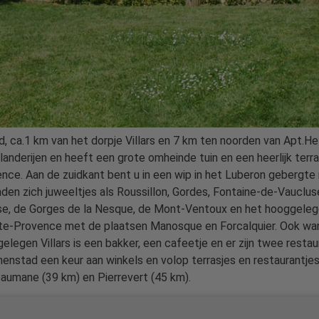
 ca.1 km van het dorpje Villars en 7 km ten noorden van Apt.Het 
anderijen en heeft een grote omheinde tuin en een heerlijk terra
nce. Aan de zuidkant bent u in een wip in het Luberon gebergte 
den zich juweeltjes als Roussillon, Gordes, Fontaine-de-Vauclus
e, de Gorges de la Nesque, de Mont-Ventoux en het hooggelegen 
te-Provence met de plaatsen Manosque en Forcalquier. Ook wand
elegen Villars is een bakker, een cafeetje en er zijn twee restaur
nnenstad een keur aan winkels en volop terrasjes en restaurant
 Saumane (39 km) en Pierrevert (45 km).