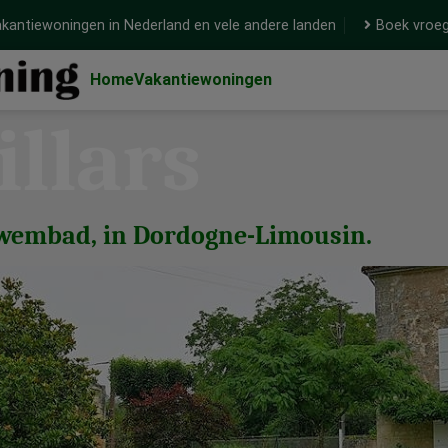
kantiewoningen in Nederland en vele andere landen
Boek vroeg
Home
Vakantiewoningen
illars
 zwembad, in Dordogne-Limousin.