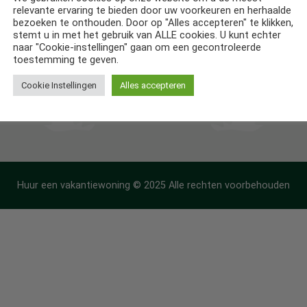
relevante ervaring te bieden door uw voorkeuren en herhaalde
ntiehuizen in Frankrijk
bezoeken te onthouden. Door op "Alles accepteren" te klikken,
stemt u in met het gebruik van ALLE cookies. U kunt echter
ntiehuizen in Spanje
naar "Cookie-instellingen" gaan om een gecontroleerde
toestemming te geven.
Cookie Instellingen
Alles accepteren
Huur een vakantiewoning © 2025 Alle rechten voorbehouden