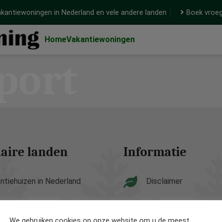
kantiewoningen in Nederland en vele andere landen
Boek vroeg
Home
Vakantiewoningen
port
aire landen
Informatie
ntiehuizen in Nederland
Disclaimer
ntiehuizen in België
Privacy Policy
We gebruiken cookies op onze website om u de meest