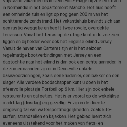
Vrijstaand vakantiehuis in Denneville-Plage bij zee en strand
in Normandië in het departement Manche. Het huis heeft
een omheinde tuin en ligt op nog geen 200 m van het
schitterende zandstrand. Het vakantiehuis bevindt zich aan
een rustig weggetje en heeft twee royale, overdekte
terrassen. Vanaf het terras op de etage kunt u de zee zien
liggen en bij helder weer ook het Engelse eiland Jersey.
Vanuit de haven van Carteret zijn er in het seizoen
regelmatige bootverbindingen met Jersey en een
dagtochtje naar het eiland is dan ook een echte aanrader. In
de zomermaanden zijn er in Denneville enkele
basisvoorzieningen, zoals een kruidenier, een bakker en een
slager. Alle verdere boodschappen kunt u doen in het
sfeervolle plaatsje Portbail op 6 km. Hier zijn ook enkele
restaurants en cafeetjes. Het is er vooral op de wekelijkse
marktdag (dinsdag) erg gezellig. Er zijn in de directe
omgeving tal van watersportmogelijkheden, zoals kite-
surfen, strandzeilen en kajakken. Het gebied leent zich
eveneens uitstekend voor het maken van fiets- en