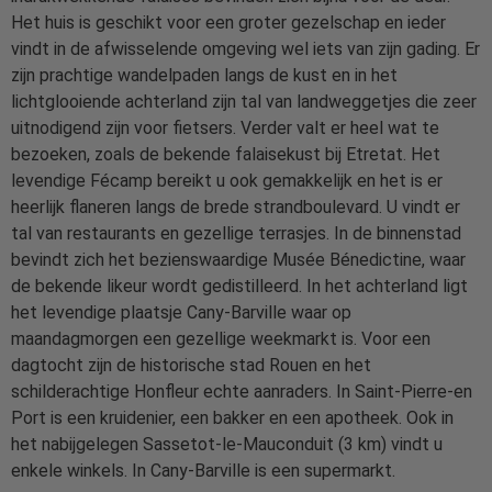
Het huis is geschikt voor een groter gezelschap en ieder
vindt in de afwisselende omgeving wel iets van zijn gading. Er
zijn prachtige wandelpaden langs de kust en in het
lichtglooiende achterland zijn tal van landweggetjes die zeer
uitnodigend zijn voor fietsers. Verder valt er heel wat te
bezoeken, zoals de bekende falaisekust bij Etretat. Het
levendige Fécamp bereikt u ook gemakkelijk en het is er
heerlijk flaneren langs de brede strandboulevard. U vindt er
tal van restaurants en gezellige terrasjes. In de binnenstad
bevindt zich het bezienswaardige Musée Bénedictine, waar
de bekende likeur wordt gedistilleerd. In het achterland ligt
het levendige plaatsje Cany-Barville waar op
maandagmorgen een gezellige weekmarkt is. Voor een
dagtocht zijn de historische stad Rouen en het
schilderachtige Honfleur echte aanraders. In Saint-Pierre-en
Port is een kruidenier, een bakker en een apotheek. Ook in
het nabijgelegen Sassetot-le-Mauconduit (3 km) vindt u
enkele winkels. In Cany-Barville is een supermarkt.