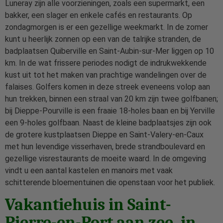
Luneray zijn alle voorzieningen, zoals een supermarkt, een
bakker, een slager en enkele cafés en restaurants. Op
zondagmorgen is er een gezellige weekmarkt. In de zomer
kunt u heerlijk zonnen op een van de talrijke stranden, de
badplaatsen Quiberville en Saint-Aubin-sur-Mer liggen op 10
km. In de wat frissere periodes nodigt de indrukwekkende
kust uit tot het maken van prachtige wandelingen over de
falaises. Golfers komen in deze streek eveneens volop aan
hun trekken, binnen een straal van 20 km zijn twee golfbanen;
bij Dieppe-Pourville is een fraaie 18-holes baan en bij Yerville
een 9-holes golfbaan. Naast de kleine badplaatsjes zijn ook
de grotere kustplaatsen Dieppe en Saint-Valery-en-Caux
met hun levendige visserhaven, brede strandboulevard en
gezellige visrestaurants de moeite waard. In de omgeving
vindt u een aantal kastelen en manoirs met vaak
schitterende bloementuinen die openstaan voor het publiek.
Vakantiehuis in Saint-
Pierre-en-Port aan zee, in