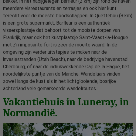
bakker. In het nabijgelegen Barfleur (2 km) zijn rond de haven
meerdere visrestaurants en terrasjes en ook hier kunt
terecht voor de meeste boodschappen. In Quettehou (8 km)
is een grote supermarkt. Barfleur is een authentiek
vissersplaatsje dat behoort tot de mooiste dorpen van
Frankrijk, maar ook het kustplaatsje Saint-Vaast-la-Hougue
met z’n imposante fort is zeer de moeite waard. In de
omgeving zijn verder uitstapjes te maken naar de
invasiestranden (Utah Beach), naar de bedrijvige havenstad
Cherbourg, of naar de indrukwekkende Cap de la Hague, het
noordelijkste puntje van de Manche. Wandelaars vinden
zowel langs de kust als in het lichtglooiende, bosrijke
achterland vele gemarkeerde wandelroutes.
Vakantiehuis in Luneray, in
Normandië.