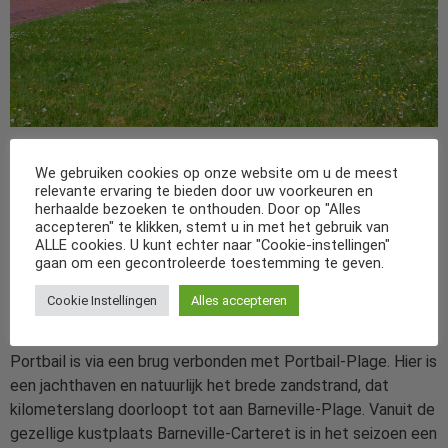
Geheel vrijstaand vakantiehuis bij Portbail in de Manche op
slechts 150 m van de baai en 2 km van de zandstranden van
We gebruiken cookies op onze website om u de meest
relevante ervaring te bieden door uw voorkeuren en
Portbail-Plage. Het uitstekend ingerichte huis heeft een
herhaalde bezoeken te onthouden. Door op "Alles
fijne, omheinde tuin vanwaar u uitkijkt over de baai. De ligging
accepteren" te klikken, stemt u in met het gebruik van
is heerlijk rustig op 600 m van het levendige dorp, waar u
ALLE cookies. U kunt echter naar "Cookie-instellingen"
gaan om een gecontroleerde toestemming te geven.
terecht kunt voor alle boodschappen. Ook zijn er enkele
restaurantjes en terrasjes. Op dinsdagmorgen is er een
Cookie Instellingen
Alles accepteren
gezellige markt. Via het kustpad bent u vanuit uw
vakantiehuis te voet binnen een kwartiertje in het centrum.
Portbail is via een brug verbonden met Portbail-Plage. Hier is
een jachthaven en natuurlijk het brede zandstrand, dat
kilometerslang doorloopt tot aan Barneville-Plage. Vanuit de
gezellige kustplaats Barneville-Carteret is in het seizoen een