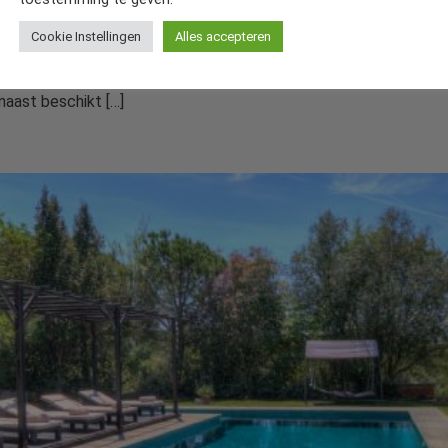
Cookie Instellingen
Alles accepteren
nde uit drie aparte gebouwen, is een schat in deze regio. De 20
 is gelegen in het natuurpark El Garraf. Haar adembenemende bo
naast beschikt […]