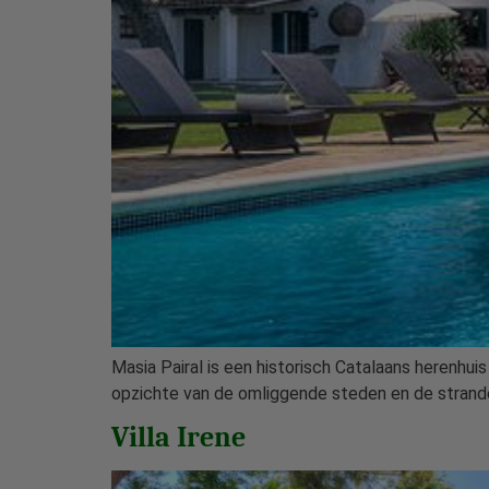
Masia Pairal is een historisch Catalaans herenhui
opzichte van de omliggende steden en de stranden
Villa Irene