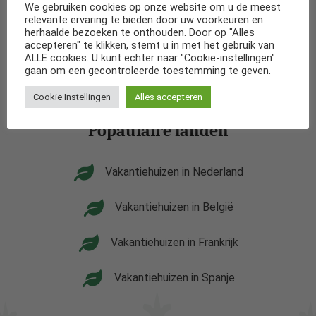
en diverse andere landen.
We gebruiken cookies op onze website om u de meest
relevante ervaring te bieden door uw voorkeuren en
Wij werken samen met een aanal bekende
herhaalde bezoeken te onthouden. Door op "Alles
verhuurbedrijven zodat wij altijd een uitgebreid
accepteren" te klikken, stemt u in met het gebruik van
ALLE cookies. U kunt echter naar "Cookie-instellingen"
aanbod van diverse soorten accommodaties kunnen
gaan om een gecontroleerde toestemming te geven.
aanbieden.
Cookie Instellingen
Alles accepteren
Popaulaire landen
Vakantiehuizen in Nederland
Vakantiehuizen in België
Vakantiehuizen in Frankrijk
Vakantiehuizen in Spanje