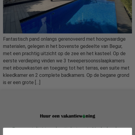
Fantastisch pand onlangs gerenoveerd met hoogwaardige
materialen, gelegen in het bovenste gedeelte van Begur,
met een prachtig uitzicht op de zee en het kasteel. Op de
eerste verdieping vinden we 3 tweepersoonsslaapkamers
met inbouwkasten en toegang tot het terras, een suite met
kleedkamer en 2 complete badkamers. Op de begane grond
is er een grote […]
De specialist in vakantiehuizen in Nederland