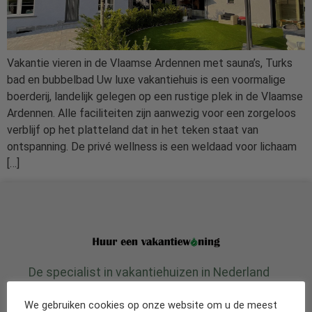
Vakantie vieren in de Vlaamse Ardennen met sauna’s, Turks
bad en bubbelbad Uw luxe vakantiehuis is een voormalige
boerderij, landelijk gelegen op een rustige plek in de Vlaamse
Ardennen. Alle faciliteiten zijn aanwezig voor een zorgeloos
verblijf op het platteland dat in het teken staat van
ontspanning. De privé wellness is een weldaad voor lichaam
[…]
De specialist in vakantiehuizen in Nederland
en diverse andere landen.
We gebruiken cookies op onze website om u de meest