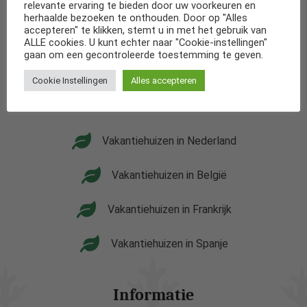
Wij werken samen met een aanal bekende
relevante ervaring te bieden door uw voorkeuren en
verhuurbedrijven zodat wij altijd een uitgebreid
herhaalde bezoeken te onthouden. Door op "Alles
accepteren" te klikken, stemt u in met het gebruik van
aanbod van diverse soorten accommodaties kunnen
ALLE cookies. U kunt echter naar "Cookie-instellingen"
aanbieden.
gaan om een gecontroleerde toestemming te geven.
Cookie Instellingen
Alles accepteren
Popaulaire landen
Vakantiehuizen in Nederland
Vakantiehuizen in België
Vakantiehuizen in Frankrijk
Vakantiehuizen in Spanje
Informatie